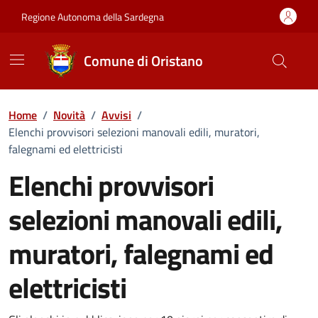
Vai ai contenuti
Vai al Footer
Regione Autonoma della Sardegna
Comune di Oristano
Home
/
Novità
/
Avvisi
/
Elenchi provvisori selezioni manovali edili, muratori,
falegnami ed elettricisti
Elenchi provvisori
selezioni manovali edili,
muratori, falegnami ed
elettricisti