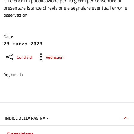
Dettagli della notizia
Gli elenchi in pubblicazione per 10 giorni per consentire di
presentare istanze di revisione e segnalare eventuali errori e
osservazioni
Data:
23 marzo 2023
Condividi
Vedi azioni
Argomenti:
INDICE DELLA PAGINA