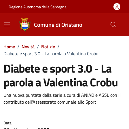
Vai ai contenuti
Vai al Footer
Regione Autonoma della Sardegna
Comune di Oristano
Home
/
Novità
/
Notizie
/
Diabete e sport 3.0 - La parola a Valentina Crobu
Diabete e sport 3.0 - La
parola a Valentina Crobu
Dettagli della notizia
Una nuova puntata della serie a cura di ANIAD e ASSL con il
contributo dell'Assessorato comunale allo Sport
Data: