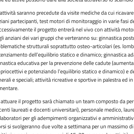
attività saranno precedute da visite mediche da cui ricavare i
iani partecipanti, test motori di monitoraggio in varie fasi d
cessivamente il progetto entrerà nel vivo con attività motori
li anziani dei vari gruppi che verteranno su: ginnastica postu
blematiche strutturali soprattutto osteo-articolari (es. lombal
enziamento dell’equilibrio statico e dinamico; ginnastica ada
nastica educativa per la prevenzione delle cadute (aumentan
priocettivi e potenziando l’equilibrio statico e dinamico) e d
erali e speciali; attività ricreative e sportive in palestra ed
imentare.
 attuare il progetto sarà chiamato un team composto da per
enti laureati e docenti universitari), personale medico, laur
laboratori per gli adempimenti organizzativi e amministrativi
orsi si svolgeranno due volte a settimana per un massimo di