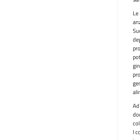
Le 
anz
Suc
deg
pro
pot
gin
pro
gen
al
Ad
doc
col
I c