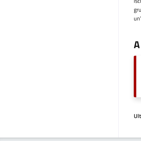
isc
gru
un’
A
Ul