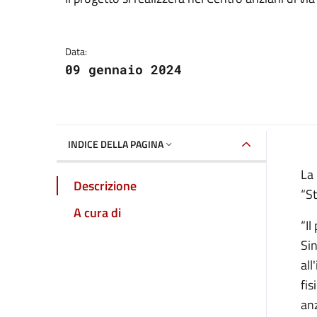
Dettagli della notizia
Data:
09 gennaio 2024
INDICE DELLA PAGINA
La 
Descrizione
“St
A cura di
“Il
Sin
all
fis
anz