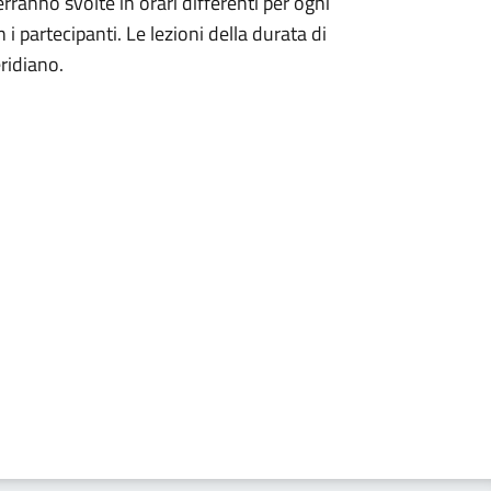
erranno svolte in orari differenti per ogni
 i partecipanti. Le lezioni della durata di
ridiano.