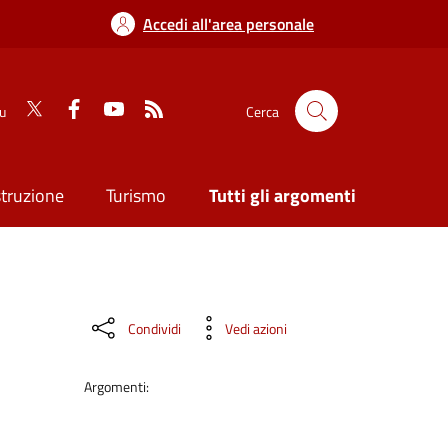
Accedi all'area personale
su
Cerca
struzione
Turismo
Tutti gli argomenti
Condividi
Vedi azioni
Argomenti: