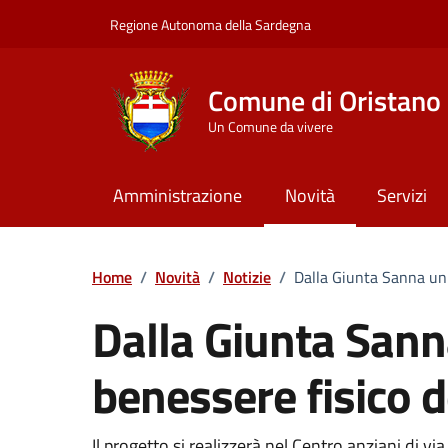
Vai ai contenuti
Vai al Footer
Regione Autonoma della Sardegna
Comune di Oristano
Un Comune da vivere
Amministrazione
Novità
Servizi
Home
/
Novità
/
Notizie
/
Dalla Giunta Sanna un p
Dalla Giunta Sanna
benessere fisico d
Il progetto si realizzerà nel Centro anziani di vi