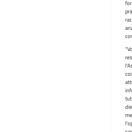
for
pra
rac
anz
con
“Vo
res
l’A
coi
att
inf
tut
die
men
l'o
san