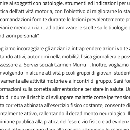
nire ai soggetti con patologie, strumenti ed indicazioni per 
tica dell’attività motoria, con l’obiettivo di migliorarne lo sta
comandazioni fornite durante le lezioni prevalentemente pra
iani e meno anziani, ad ottimizzare le scelte sulle tipologie d
dizioni personali”.
gliamo incoraggiare gli anziani a intraprendere azioni volte a
tando attivi, autonomi nella mobilità fisica giornaliera e p
ssessore ai Servizi sociali Carmen Murru -. Inoltre, vogliamo 
nvolgendo in alcune attività piccoli gruppi di giovani studen
ivamente alle attività motorie e a incontri di gruppo. Sarà fo
ormazioni sulla corretta alimentazione per stare in salute.
to di ridurre il rischio di sviluppare malattie come ipertens
ta corretta abbinata all’esercizio fisico costante, consente d
talmente attivo, rallentando il decadimento neurologico. Il 
pinione pubblica alla pratica dell’esercizio fisico e ad eviden
e ed attive possono dare alla società attraverso lo scambio 