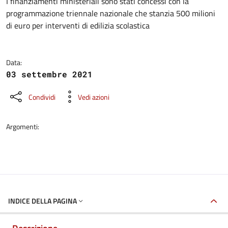
Dettagli della notizia
I finanziamenti ministeriali sono stati concessi con la
programmazione triennale nazionale che stanzia 500 milioni
di euro per interventi di edilizia scolastica
Data:
03 settembre 2021
Condividi
Vedi azioni
Argomenti:
INDICE DELLA PAGINA