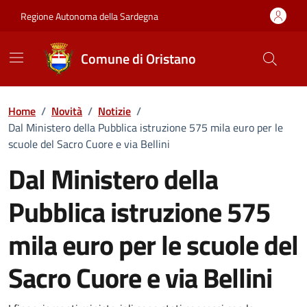
Vai ai contenuti
Vai al Footer
Regione Autonoma della Sardegna
Comune di Oristano
Home
/
Novità
/
Notizie
/
Dal Ministero della Pubblica istruzione 575 mila euro per le
scuole del Sacro Cuore e via Bellini
Dal Ministero della
Pubblica istruzione 575
mila euro per le scuole del
Sacro Cuore e via Bellini