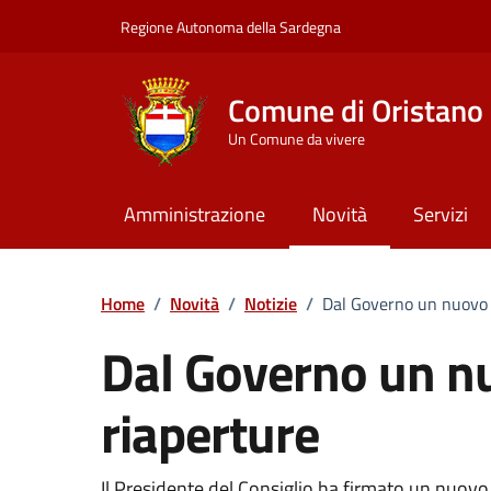
Vai ai contenuti
Vai al Footer
Regione Autonoma della Sardegna
Comune di Oristano
Un Comune da vivere
Amministrazione
Novità
Servizi
Home
/
Novità
/
Notizie
/
Dal Governo un nuovo c
Dal Governo un nu
riaperture
Il Presidente del Consiglio ha firmato un nuovo D