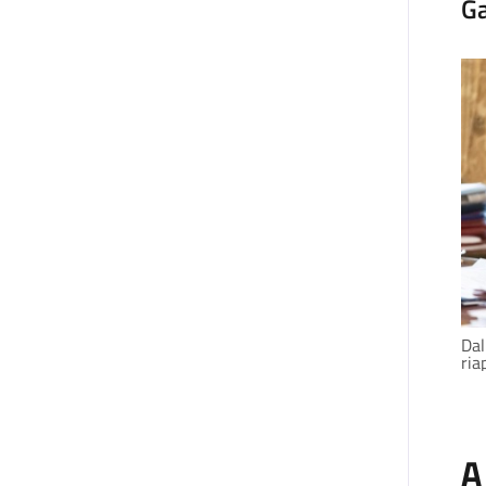
Ga
Dal
ria
A