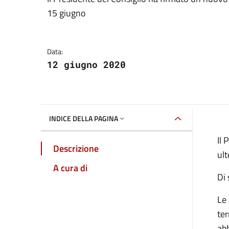
Dettagli della notizia
15 giugno
Data:
12 giugno 2020
INDICE DELLA PAGINA
Il 
Descrizione
ult
A cura di
Di 
Le 
ter
abb