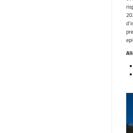
ris
20
d’i
pre
epi
All