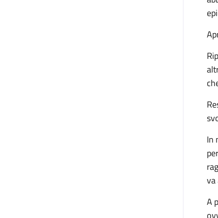
ep
Apr
Rip
alt
che
Res
svo
In 
per
rag
va 
A p
ovv