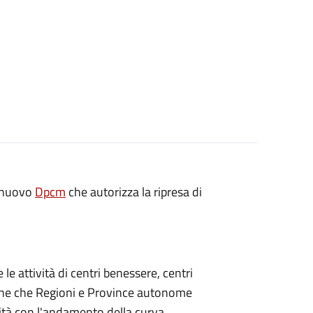
n nuovo
Dpcm
che autorizza la ripresa di
le attività di centri benessere, centri
zione che Regioni e Province autonome
vità con l'andamento della curva