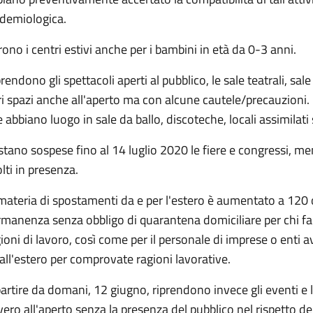
idemiologica.
ono i centri estivi anche per i bambini in età da 0-3 anni.
rendono gli spettacoli aperti al pubblico, le sale teatrali, sa
ri spazi anche all'aperto ma con alcune cautele/precauzioni.
 abbiano luogo in sale da ballo, discoteche, locali assimilati 
tano sospese fino al 14 luglio 2020 le fiere e congressi, me
lti in presenza.
materia di spostamenti da e per l'estero è aumentato a 120 o
manenza senza obbligo di quarantena domiciliare per chi fa 
ioni di lavoro, così come per il personale di imprese o enti a
all'estero per comprovate ragioni lavorative.
artire da domani, 12 giugno, riprendono invece gli eventi e 
ero all'aperto senza la presenza del pubblico nel rispetto de