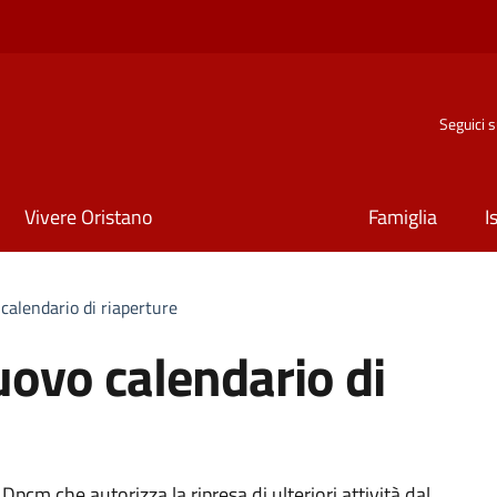
Seguici 
Vivere Oristano
Famiglia
I
alendario di riaperture
ovo calendario di
pcm che autorizza la ripresa di ulteriori attività dal