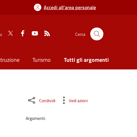
Accedi all'area personale
su
Cerca
struzione
Turismo
Tutti gli argomenti
Condividi
Vedi azioni
Argomenti: