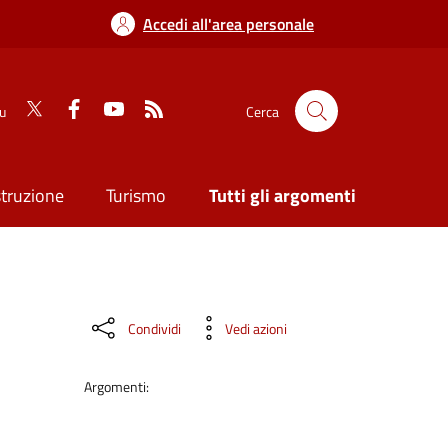
Accedi all'area personale
su
Cerca
struzione
Turismo
Tutti gli argomenti
Condividi
Vedi azioni
Argomenti: