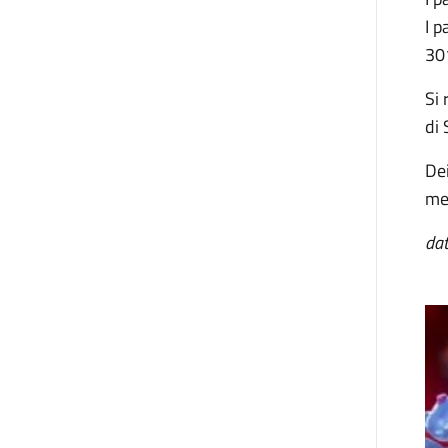
I p
301
Si 
di 
Dei
met
dat