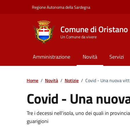
Vai ai contenuti
Vai al Footer
Regione Autonoma della Sardegna
Comune di Oristano
Un Comune da vivere
Amministrazione
Novità
Servizi
Home
/
Novità
/
Notizie
/
Covid - Una nuova vit
Covid - Una nuova
Dettagli della notizia
Tre i decessi nell'isola, uno dei quali in provinc
guarigioni