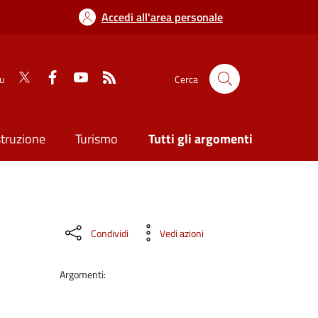
Accedi all'area personale
su
Cerca
struzione
Turismo
Tutti gli argomenti
Condividi
Vedi azioni
Argomenti: