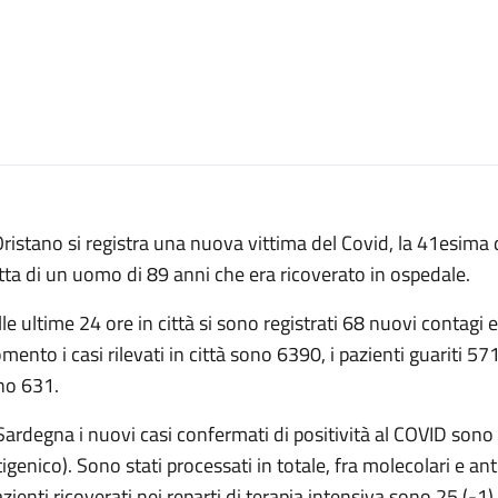
ristano si registra una nuova vittima del Covid, la 41esima d
tta di un uomo di 89 anni che era ricoverato in ospedale.
le ultime 24 ore in città si sono registrati 68 nuovi contagi 
ento i casi rilevati in città sono 6390, i pazienti guariti 571
no 631.
Sardegna i nuovi casi confermati di positività al COVID sono
igenico). Sono stati processati in totale, fra molecolari e a
azienti ricoverati nei reparti di terapia intensiva sono 25 (-1).