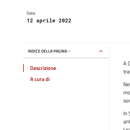
Data:
12 aprile 2022
INDICE DELLA PAGINA
A O
Descrizione
tra
A cura di
Nel
mom
so
In 
ant
I p