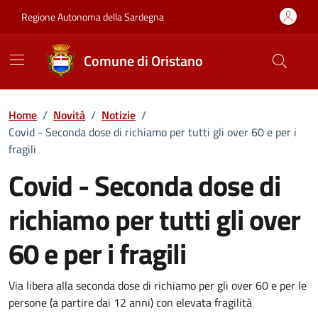
Vai ai contenuti
Vai al Footer
Regione Autonoma della Sardegna
Comune di Oristano
Home
/
Novità
/
Notizie
/
Covid - Seconda dose di richiamo per tutti gli over 60 e per i
fragili
Covid - Seconda dose di
richiamo per tutti gli over
60 e per i fragili
Dettagli della notizia
Via libera alla seconda dose di richiamo per gli over 60 e per le
persone (a partire dai 12 anni) con elevata fragilità