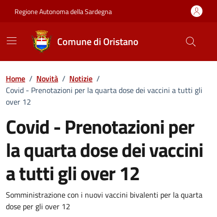
Vai ai contenuti
Vai al Footer
Regione Autonoma della Sardegna
Comune di Oristano
Home
/
Novità
/
Notizie
/
Covid - Prenotazioni per la quarta dose dei vaccini a tutti gli
over 12
Covid - Prenotazioni per
la quarta dose dei vaccini
a tutti gli over 12
Dettagli della notizia
Somministrazione con i nuovi vaccini bivalenti per la quarta
dose per gli over 12