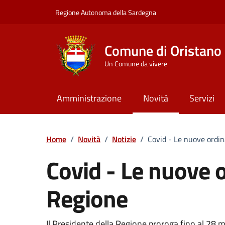
Vai ai contenuti
Vai al Footer
Regione Autonoma della Sardegna
Comune di Oristano
Un Comune da vivere
Amministrazione
Novità
Servizi
Home
/
Novità
/
Notizie
/
Covid - Le nuove ordin
Covid - Le nuove 
Regione
Il Presidente della Regione proroga fino al 28 