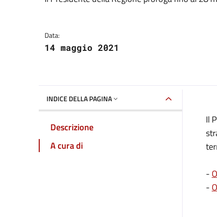
Dettagli della notizia
Data:
14 maggio 2021
INDICE DELLA PAGINA
Il 
Descrizione
str
A cura di
ter
-
O
-
O