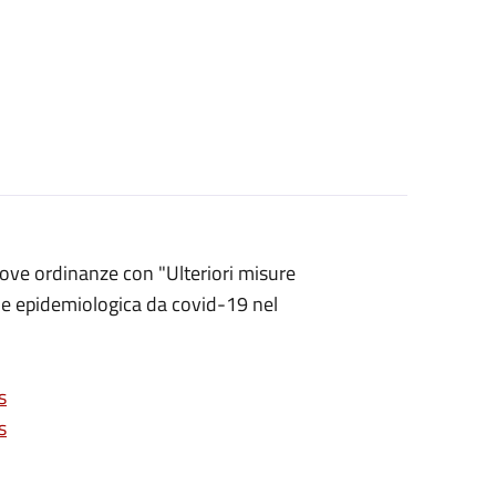
uove ordinanze con "Ulteriori misure
one epidemiologica da covid-19 nel
s
s