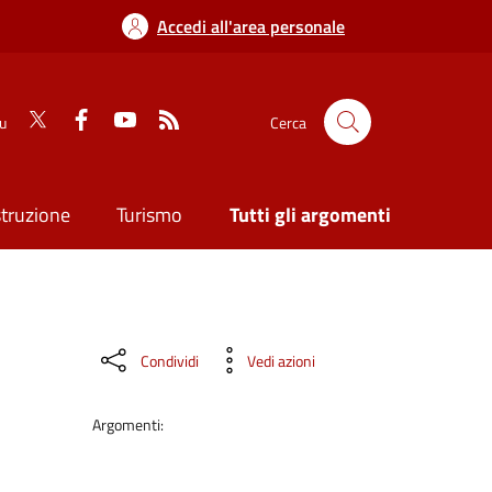
Accedi all'area personale
su
Cerca
struzione
Turismo
Tutti gli argomenti
Condividi
Vedi azioni
Argomenti: