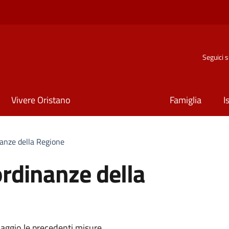
Seguici 
Vivere Oristano
Famiglia
I
anze della Regione
ordinanze della
maggio le precedenti misure