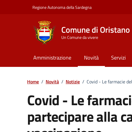
Vai ai contenuti
Vai al Footer
Regione Autonoma della Sardegna
Comune di Oristano
Un Comune da vivere
Amministrazione
Novità
Servizi
Home
/
Novità
/
Notizie
/
Covid - Le farmacie de
Covid - Le farmaci
partecipare alla 