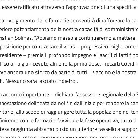
 essere ratificato attraverso l’approvazione di una specifica
 coinvolgimento delle farmacie consentirà di rafforzare la ca
eriore potenziamento della nostra capacità di somministrare 
ristian Solinas. “Abbiamo messo e continueremo a mettere 
posizione per contrastare il virus. Il progressivo migliora
Presidente – premia il profondo impegno e i sacrifici fatti fi
l’Isola ha già ricevuto almeno la prima dose. I reparti Covid
ve ancora uno sforzo da parte di tutti. Il vaccino e la nostr
ti. Nessuno sarà lasciato indietro”.
 accordo importante – dichiara l’assessore regionale della
mpostazione delineata da noi fin dall’inizio per rendere la c
ritorio, allo scopo di raggiungere tutta la popolazione nei t
iniremo con le farmacie l’avvio della fase operativa, tutto d
ntesa raggiunta abbiamo posto un ulteriore tassello a suppo
egnati a tutto campo per raggiungere, nei tempi più rapidi,