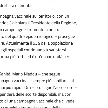
 delibera di Giunta
mpagna vaccinale sul territorio, con un
dosi”, dichiara il Presidente della Regione,
in campo ogni strumento a nostra
mento del quadro epidemiologico – prosegue
nora. Attualmente il 53% della popolazione
 negli ospedali continuano a svuotarsi.
a arma più forte ed è un’opportunità per
 Sanità, Mario Nieddu – che segue
ampagna vaccinale sempre più capillare sul
empi più rapidi. Ora – prosegue l’assessore –
ipenderà delle scorte disponibili, ma con
rto di una campagna vaccinale che ci vede
 la completa immunizzazione della