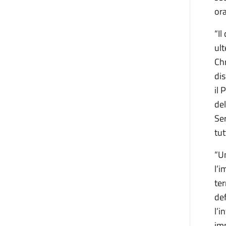
ora
“Il
ult
Ch
dis
il 
del
Ser
tut
“Un
l’i
ter
def
l’i
imp