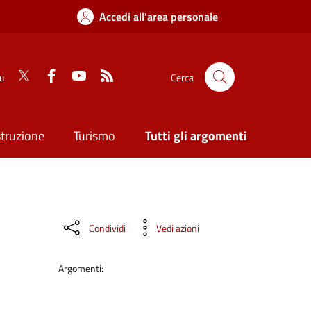
Accedi all'area personale
su
Cerca
struzione
Turismo
Tutti gli argomenti
Condividi
Vedi azioni
Argomenti: