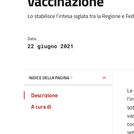
vaccinazione
Dettagli della notizia
Lo stabilisce l’intesa siglata tra la Regione e 
Data:
22 giugno 2021
INDICE DELLA PAGINA
Le 
Descrizione
l’i
A cura di
sot
vac
com
set