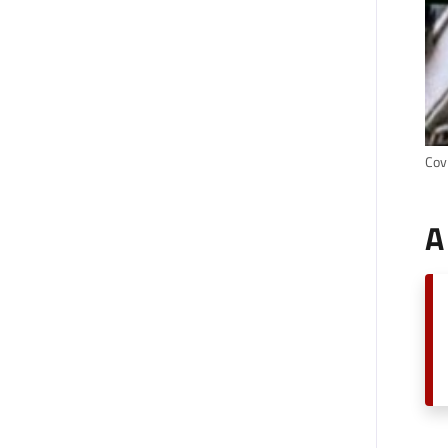
Cov
A