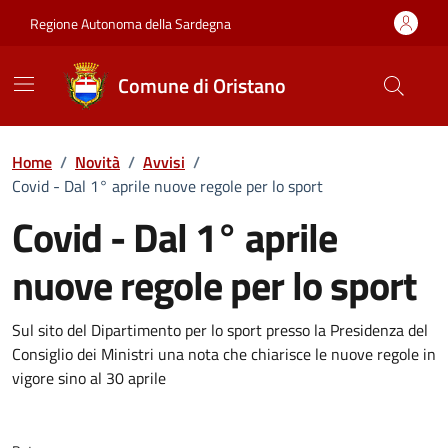
Vai ai contenuti
Vai al Footer
Regione Autonoma della Sardegna
Comune di Oristano
Home
/
Novità
/
Avvisi
/
Covid - Dal 1° aprile nuove regole per lo sport
Covid - Dal 1° aprile
nuove regole per lo sport
Dettagli della notizia
Sul sito del Dipartimento per lo sport presso la Presidenza del
Consiglio dei Ministri una nota che chiarisce le nuove regole in
vigore sino al 30 aprile