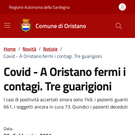
Vai ai contenuti
Vai al Footer
Regione Autonoma della Sardegna
Comune di Oristano
Home
/
Novità
/
Notizie
/
Covid - A Oristano fermi i contagi. Tre guarigioni
Covid - A Oristano fermi i
contagi. Tre guarigioni
Dettagli della notizia
I casi di positività accertati sinora sono 749, i pazienti guariti
661, i soggetti ancora in cura 73. Quindici i pazienti deceduti
Data: