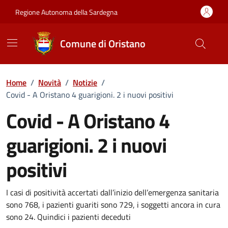
Vai ai contenuti
Vai al Footer
Regione Autonoma della Sardegna
Comune di Oristano
Home
/
Novità
/
Notizie
/
Covid - A Oristano 4 guarigioni. 2 i nuovi positivi
Covid - A Oristano 4
guarigioni. 2 i nuovi
positivi
Dettagli della notizia
I casi di positività accertati dall’inizio dell’emergenza sanitaria
sono 768, i pazienti guariti sono 729, i soggetti ancora in cura
sono 24. Quindici i pazienti deceduti