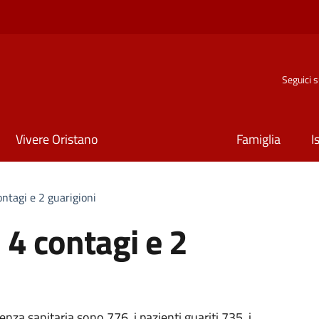
Seguici 
Vivere Oristano
Famiglia
I
ontagi e 2 guarigioni
 4 contagi e 2
rgenza sanitaria sono 776, i pazienti guariti 735, i