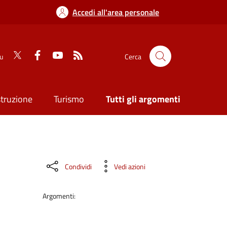
Accedi all'area personale
su
Cerca
struzione
Turismo
Tutti gli argomenti
Condividi
Vedi azioni
Argomenti: