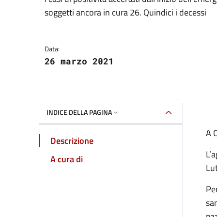
Dettagli della notizia
soggetti ancora in cura 26. Quindici i decessi
Data:
26 marzo 2021
INDICE DELLA PAGINA
A O
Descrizione
L’
A cura di
Lut
Per
san
paz