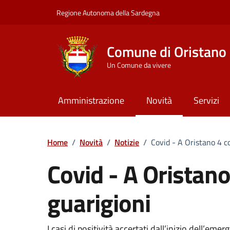
Vai ai contenuti
Vai al Footer
Regione Autonoma della Sardegna
Comune di Oristano
Un Comune da vivere
Amministrazione
Novità
Servizi
Home
/
Novità
/
Notizie
/
Covid - A Oristano 4 c
Covid - A Oristano
guarigioni
I casi di positività accertati dall’inizio dell’eme