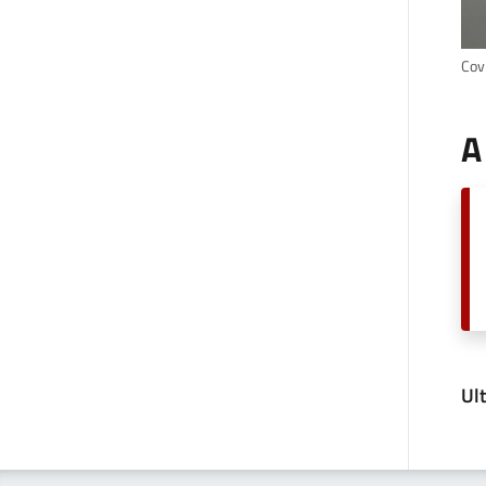
Covi
A
Ul