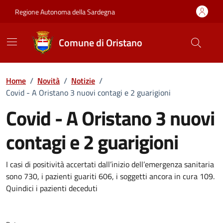
Vai ai contenuti
Vai al Footer
Regione Autonoma della Sardegna
Comune di Oristano
Home
/
Novità
/
Notizie
/
Covid - A Oristano 3 nuovi contagi e 2 guarigioni
Covid - A Oristano 3 nuovi
contagi e 2 guarigioni
Dettagli della notizia
I casi di positività accertati dall’inizio dell’emergenza sanitaria
sono 730, i pazienti guariti 606, i soggetti ancora in cura 109.
Quindici i pazienti deceduti