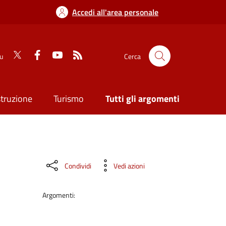
Accedi all'area personale
su
Cerca
struzione
Turismo
Tutti gli argomenti
Condividi
Vedi azioni
Argomenti: