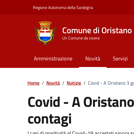
Vai ai contenuti
Vai al Footer
Regione Autonoma della Sardegna
Comune di Oristano
Un Comune da vivere
Amministrazione
Novità
Servizi
Home
/
Novità
/
Notizie
/
Covid - A Oristano 3 gu
Covid - A Oristano
contagi
I casi di positività al Covid-19 accertati sinora 