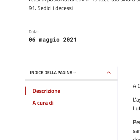
Dettagli della notizia
91. Sedici i decessi
Data:
06 maggio 2021
INDICE DELLA PAGINA
A O
Descrizione
L’
A cura di
Lut
Per
san
de