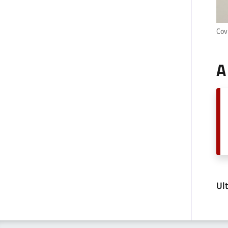
Covi
A
Ul