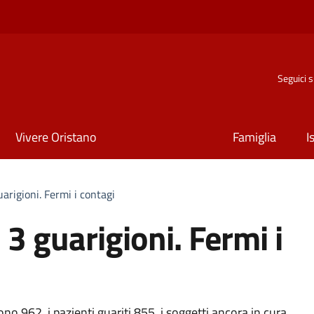
Seguici 
Vivere Oristano
Famiglia
I
arigioni. Fermi i contagi
 3 guarigioni. Fermi i
sono 962, i pazienti guariti 855, i soggetti ancora in cura