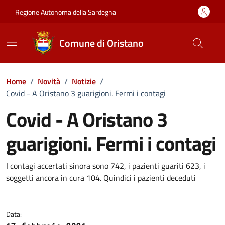
Vai ai contenuti
Vai al Footer
Regione Autonoma della Sardegna
Comune di Oristano
Home
/
Novità
/
Notizie
/
Covid - A Oristano 3 guarigioni. Fermi i contagi
Covid - A Oristano 3
guarigioni. Fermi i contagi
Dettagli della notizia
I contagi accertati sinora sono 742, i pazienti guariti 623, i
soggetti ancora in cura 104. Quindici i pazienti deceduti
Data: