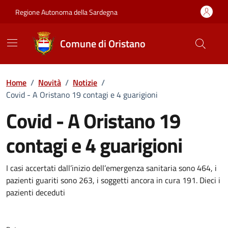
Vai ai contenuti
Vai al Footer
Regione Autonoma della Sardegna
Comune di Oristano
Home
/
Novità
/
Notizie
/
Covid - A Oristano 19 contagi e 4 guarigioni
Covid - A Oristano 19
contagi e 4 guarigioni
Dettagli della notizia
I casi accertati dall’inizio dell’emergenza sanitaria sono 464, i
pazienti guariti sono 263, i soggetti ancora in cura 191. Dieci i
pazienti deceduti