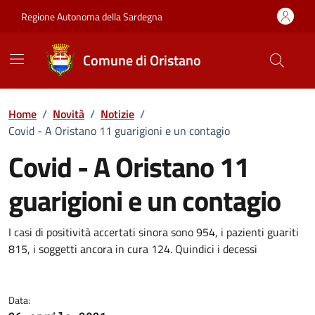
Vai ai contenuti
Vai al Footer
Regione Autonoma della Sardegna
Comune di Oristano
Home
/
Novità
/
Notizie
/
Covid - A Oristano 11 guarigioni e un contagio
Covid - A Oristano 11
guarigioni e un contagio
Dettagli della notizia
I casi di positività accertati sinora sono 954, i pazienti guariti
815, i soggetti ancora in cura 124. Quindici i decessi
Data: