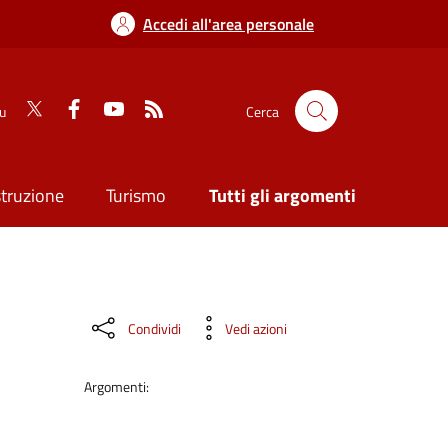
Accedi all'area personale
su
Cerca
struzione
Turismo
Tutti gli argomenti
Condividi
Vedi azioni
Argomenti: