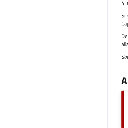
418
Si 
Cag
Dei
all
dat
A