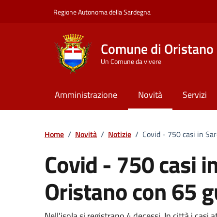
Vai ai contenuti
Vai al Footer
Regione Autonoma della Sardegna
Comune di Oristano
Un Comune da vivere
Amministrazione
Novità
Servizi
Home
/
Novità
/
Notizie
/
Covid - 750 casi in Sa
Covid - 750 casi i
Oristano con 65 g
Nell'isola si registrano 4 decessi. In città i cas