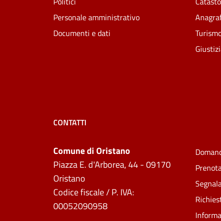
Politici
Catasto
Personale amministrativo
Anagraf
Documenti e dati
Turism
Giustiz
CONTATTI
Comune di Oristano
Domand
Piazza E. d'Arborea, 44 - 09170
Prenot
Oristano
Segnala
Codice fiscale / P. IVA:
Richies
00052090958
Informa