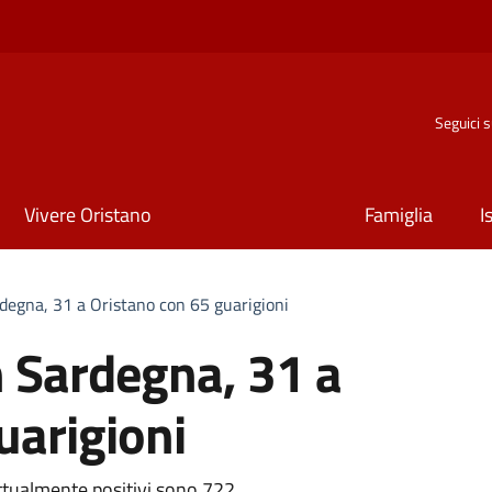
Seguici 
Vivere Oristano
Famiglia
I
rdegna, 31 a Oristano con 65 guarigioni
n Sardegna, 31 a
uarigioni
i attualmente positivi sono 722