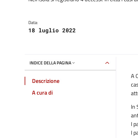
Dettagli della notizia
Data:
18 luglio 2022
INDICE DELLA PAGINA
A O
Descrizione
cas
A cura di
att
In 
ant
I p
I p