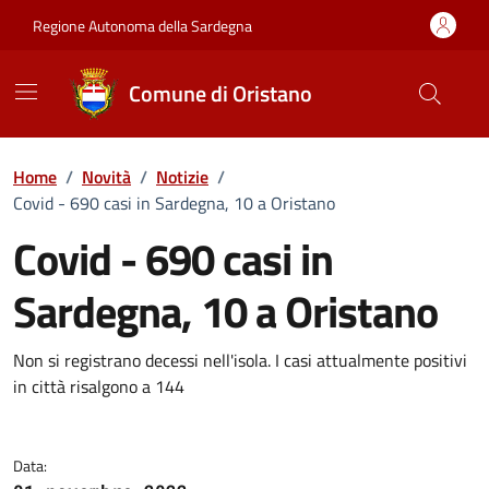
Vai ai contenuti
Vai al Footer
Regione Autonoma della Sardegna
Comune di Oristano
Home
/
Novità
/
Notizie
/
Covid - 690 casi in Sardegna, 10 a Oristano
Covid - 690 casi in
Sardegna, 10 a Oristano
Dettagli della notizia
Non si registrano decessi nell'isola. I casi attualmente positivi
in città risalgono a 144
Data: