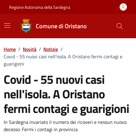
Vai ai contenuti
Vai al Footer
Regione Autonoma della Sardegna
Comune di Oristano
Home
/
Novità
/
Notizie
/
Covid - 55 nuovi casi nell'isola. A Oristano fermi contagi e
guarigioni
Covid - 55 nuovi casi
nell'isola. A Oristano
fermi contagi e guarigioni
Dettagli della notizia
In Sardegna invariato il numero dei ricoveri e nessun nuovo
decesso. Fermi i contagi in provincia