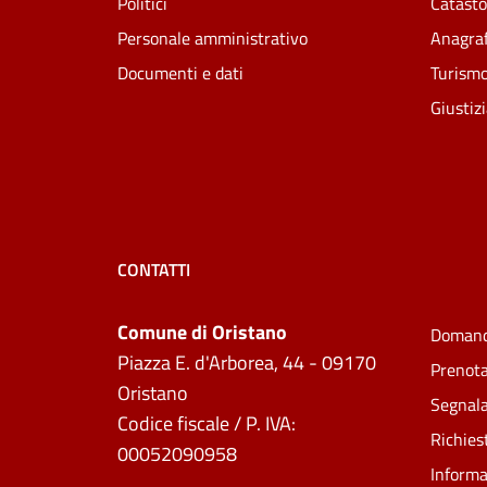
Politici
Catasto
Personale amministrativo
Anagraf
Documenti e dati
Turism
Giustiz
CONTATTI
Comune di Oristano
Domand
Piazza E. d'Arborea, 44 - 09170
Prenot
Oristano
Segnala
Codice fiscale / P. IVA:
Richies
00052090958
Informa