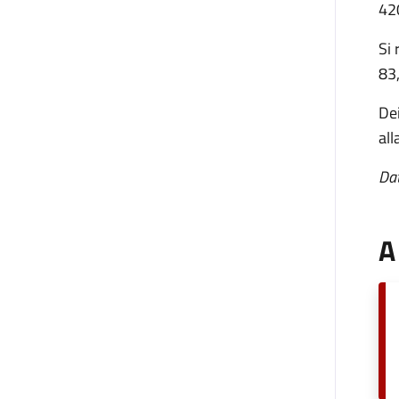
420
Si 
83,
Dei
all
Dat
A