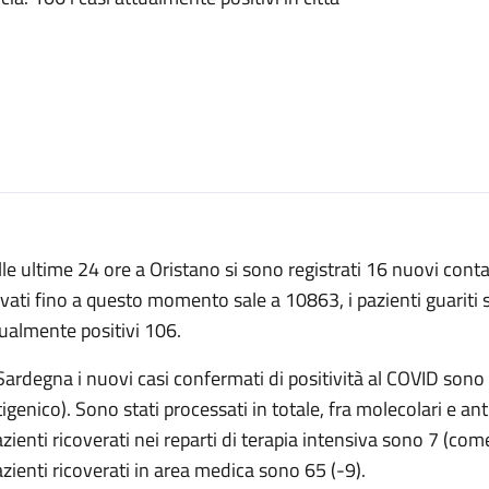
le ultime 24 ore a Oristano si sono registrati 16 nuovi contagi
evati fino a questo momento sale a 10863, i pazienti guariti 
ualmente positivi 106.
Sardegna i nuovi casi confermati di positività al COVID son
igenico). Sono stati processati in totale, fra molecolari e an
azienti ricoverati nei reparti di terapia intensiva sono 7 (come 
azienti ricoverati in area medica sono 65 (-9).