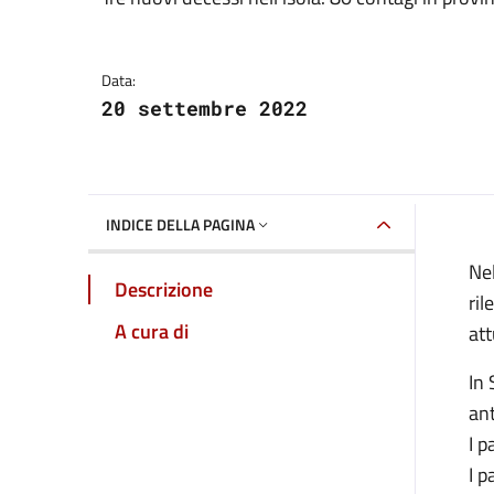
Dettagli della notizia
Data:
20 settembre 2022
INDICE DELLA PAGINA
Nel
Descrizione
ril
A cura di
att
In 
ant
I p
I p