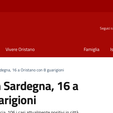
Seguici 
Vivere Oristano
Famiglia
I
rdegna, 16 a Oristano con 8 guarigioni
n Sardegna, 16 a
arigioni
cia. 106 i casi attualmente positivi in città