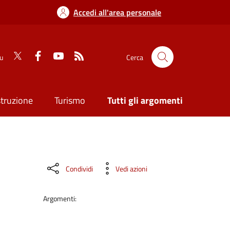
Accedi all'area personale
su
Cerca
struzione
Turismo
Tutti gli argomenti
Condividi
Vedi azioni
Argomenti: