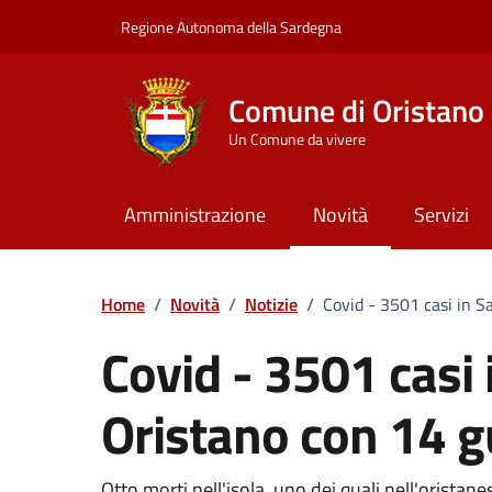
Vai ai contenuti
Vai al Footer
Regione Autonoma della Sardegna
Comune di Oristano
Un Comune da vivere
Amministrazione
Novità
Servizi
Home
/
Novità
/
Notizie
/
Covid - 3501 casi in S
Covid - 3501 casi
Oristano con 14 g
Otto morti nell'isola, uno dei quali nell'oristane