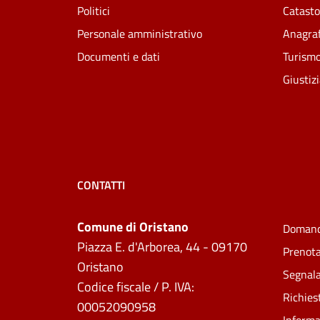
Politici
Catasto
Personale amministrativo
Anagraf
Documenti e dati
Turism
Giustiz
CONTATTI
Comune di Oristano
Domand
Piazza E. d'Arborea, 44 - 09170
Prenot
Oristano
Segnala
Codice fiscale / P. IVA:
Richies
00052090958
Informa