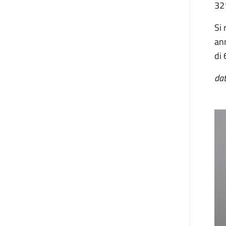
321
Si 
an
di 
dat