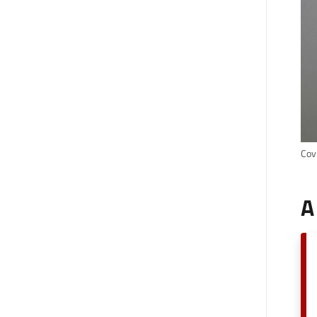
Cov
A