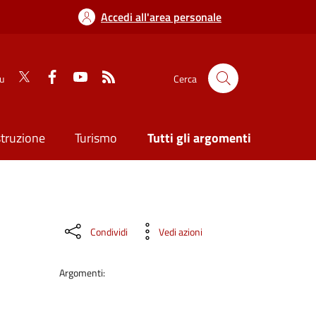
Accedi all'area personale
su
Cerca
struzione
Turismo
Tutti gli argomenti
Condividi
Vedi azioni
Argomenti: