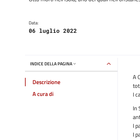
Dettagli della notizia
Data:
06 luglio 2022
INDICE DELLA PAGINA
A O
Descrizione
tot
A cura di
I c
In 
ant
I p
I p