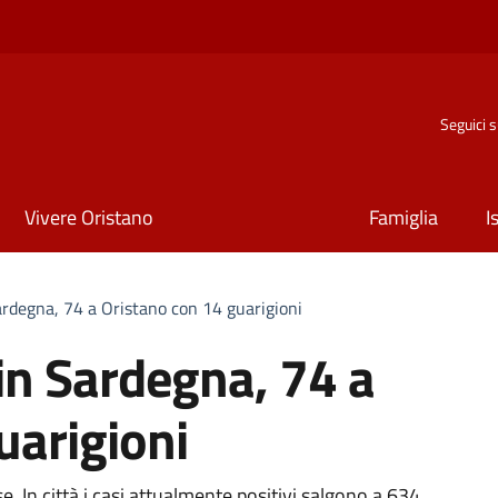
Seguici 
Vivere Oristano
Famiglia
I
ardegna, 74 a Oristano con 14 guarigioni
 in Sardegna, 74 a
uarigioni
se. In città i casi attualmente positivi salgono a 634