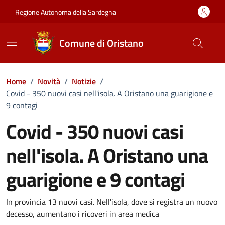
Vai ai contenuti
Vai al Footer
Regione Autonoma della Sardegna
Comune di Oristano
Home
/
Novità
/
Notizie
/
Covid - 350 nuovi casi nell'isola. A Oristano una guarigione e
9 contagi
Covid - 350 nuovi casi
nell'isola. A Oristano una
guarigione e 9 contagi
Dettagli della notizia
In provincia 13 nuovi casi. Nell'isola, dove si registra un nuovo
decesso, aumentano i ricoveri in area medica