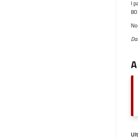
I p
801
Non
Dat
A
Ul