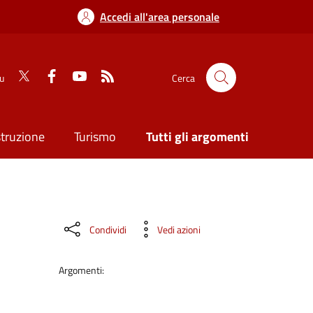
Accedi all'area personale
su
Cerca
struzione
Turismo
Tutti gli argomenti
Condividi
Vedi azioni
Argomenti: