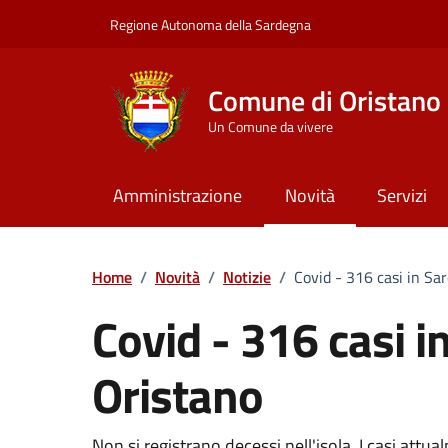
Vai ai contenuti
Vai al Footer
Regione Autonoma della Sardegna
Comune di Oristano
Un Comune da vivere
Amministrazione
Novità
Servizi
Home
/
Novità
/
Notizie
/
Covid - 316 casi in Sa
Covid - 316 casi i
Oristano
Non si registrano decessi nell'isola. I casi attua