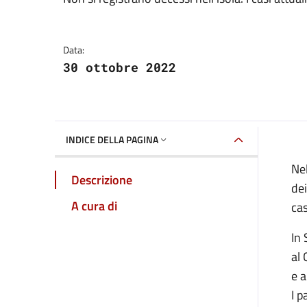
Dettagli della notizia
Data:
30 ottobre 2022
INDICE DELLA PAGINA
Nel
Descrizione
dei
A cura di
cas
In 
al 
e a
I p