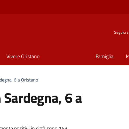
Seguici 
Vivere Oristano
Famiglia
I
rdegna, 6 a Oristano
n Sardegna, 6 a
lmente positivi in città sono 143