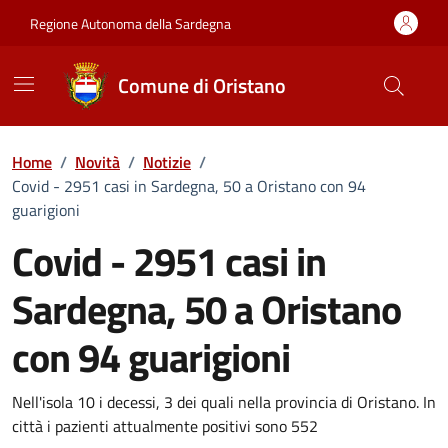
Vai ai contenuti
Vai al Footer
Regione Autonoma della Sardegna
Comune di Oristano
Home
/
Novità
/
Notizie
/
Covid - 2951 casi in Sardegna, 50 a Oristano con 94
guarigioni
Covid - 2951 casi in
Sardegna, 50 a Oristano
con 94 guarigioni
Dettagli della notizia
Nell'isola 10 i decessi, 3 dei quali nella provincia di Oristano. In
città i pazienti attualmente positivi sono 552