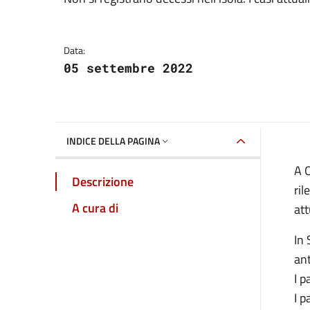
Dettagli della notizia
Data:
05 settembre 2022
INDICE DELLA PAGINA
A O
Descrizione
ril
A cura di
att
In 
ant
I p
I p