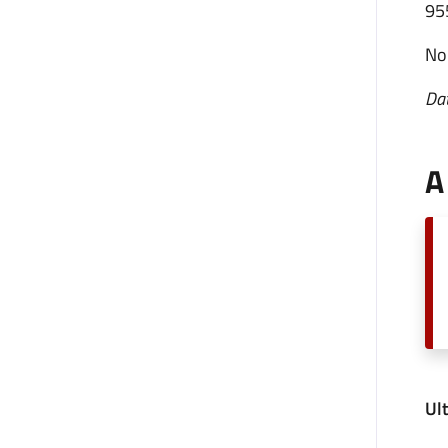
955
Non
Dat
A
Ul