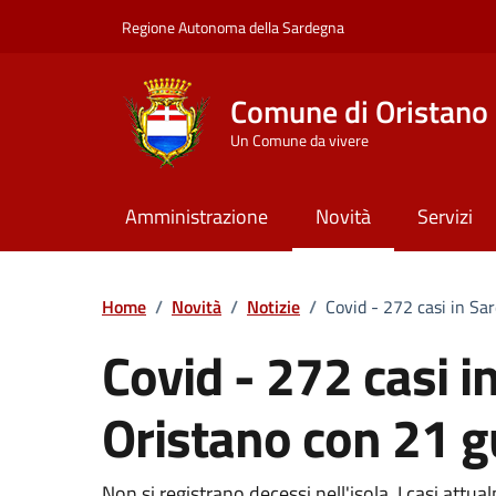
Vai ai contenuti
Vai al Footer
Regione Autonoma della Sardegna
Comune di Oristano
Un Comune da vivere
Amministrazione
Novità
Servizi
Home
/
Novità
/
Notizie
/
Covid - 272 casi in Sa
Covid - 272 casi i
Oristano con 21 g
Non si registrano decessi nell'isola. I casi attu