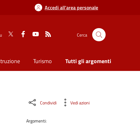
Accedi all'area personale
su
Cerca
struzione
Turismo
Tutti gli argomenti
Condividi
Vedi azioni
Argomenti: