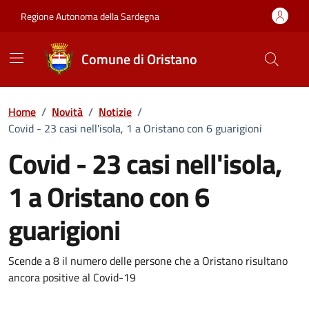
Vai ai contenuti
Vai al Footer
Regione Autonoma della Sardegna
Comune di Oristano
Home
/
Novità
/
Notizie
/
Covid - 23 casi nell'isola, 1 a Oristano con 6 guarigioni
Covid - 23 casi nell'isola,
1 a Oristano con 6
guarigioni
Dettagli della notizia
Scende a 8 il numero delle persone che a Oristano risultano
ancora positive al Covid-19