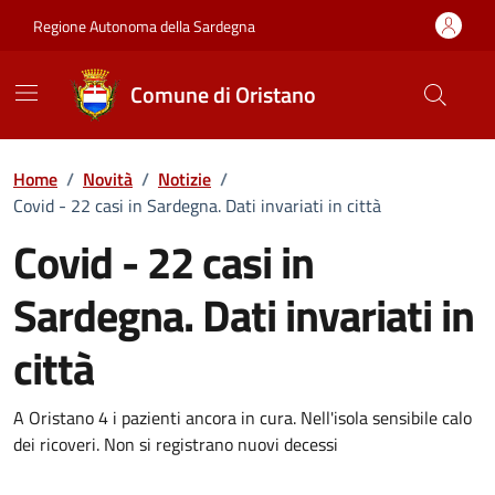
Vai ai contenuti
Vai al Footer
Regione Autonoma della Sardegna
Comune di Oristano
Home
/
Novità
/
Notizie
/
Covid - 22 casi in Sardegna. Dati invariati in città
Covid - 22 casi in
Sardegna. Dati invariati in
città
Dettagli della notizia
A Oristano 4 i pazienti ancora in cura. Nell'isola sensibile calo
dei ricoveri. Non si registrano nuovi decessi