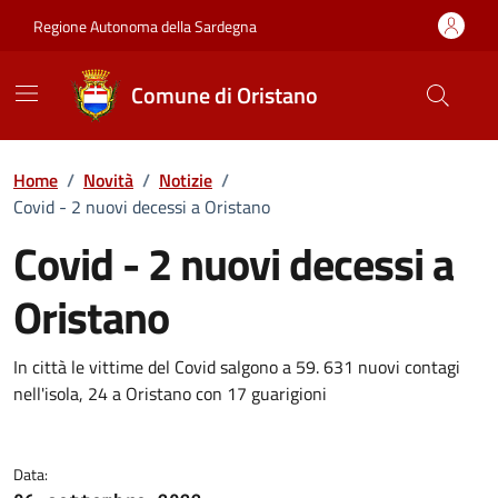
Vai ai contenuti
Vai al Footer
Regione Autonoma della Sardegna
Comune di Oristano
Home
/
Novità
/
Notizie
/
Covid - 2 nuovi decessi a Oristano
Covid - 2 nuovi decessi a
Oristano
Dettagli della notizia
In città le vittime del Covid salgono a 59. 631 nuovi contagi
nell'isola, 24 a Oristano con 17 guarigioni
Data: