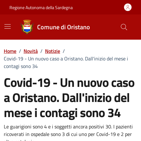
Vai ai contenuti
Vai al Footer
Regione Autonoma della Sardegna
Comune di Oristano
Home
/
Novità
/
Notizie
/
Covid-19 - Un nuovo caso a Oristano. Dall'inizio del mese i
contagi sono 34
Covid-19 - Un nuovo caso
a Oristano. Dall'inizio del
mese i contagi sono 34
Dettagli della notizia
Le guarigioni sono 4 e i soggetti ancora positivi 30. I pazienti
ricoverati in ospedale sono 3 di cui uno per Covid-19 e 2 per