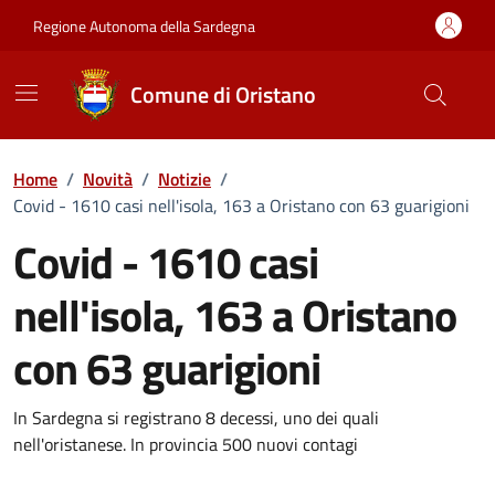
Vai ai contenuti
Vai al Footer
Regione Autonoma della Sardegna
Comune di Oristano
Home
/
Novità
/
Notizie
/
Covid - 1610 casi nell'isola, 163 a Oristano con 63 guarigioni
Covid - 1610 casi
nell'isola, 163 a Oristano
con 63 guarigioni
Dettagli della notizia
In Sardegna si registrano 8 decessi, uno dei quali
nell'oristanese. In provincia 500 nuovi contagi