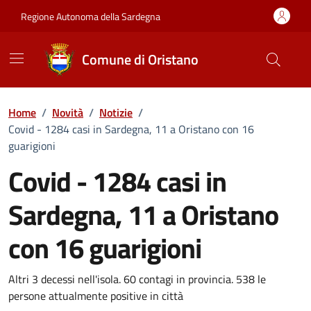
Vai ai contenuti
Vai al Footer
Regione Autonoma della Sardegna
Comune di Oristano
Home
/
Novità
/
Notizie
/
Covid - 1284 casi in Sardegna, 11 a Oristano con 16
guarigioni
Covid - 1284 casi in
Sardegna, 11 a Oristano
con 16 guarigioni
Dettagli della notizia
Altri 3 decessi nell'isola. 60 contagi in provincia. 538 le
persone attualmente positive in città