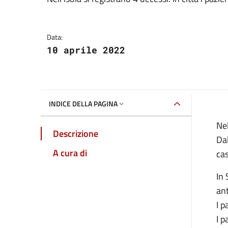
Dettagli della notizia
Data:
10 aprile 2022
INDICE DELLA PAGINA
Nel
Descrizione
Dal
A cura di
cas
In 
ant
I p
I p