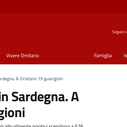
Seguici 
Vivere Oristano
Famiglia
I
ardegna. A Oristano 19 guarigioni
 in Sardegna. A
gioni
zienti attualmente positivi scendono a 576