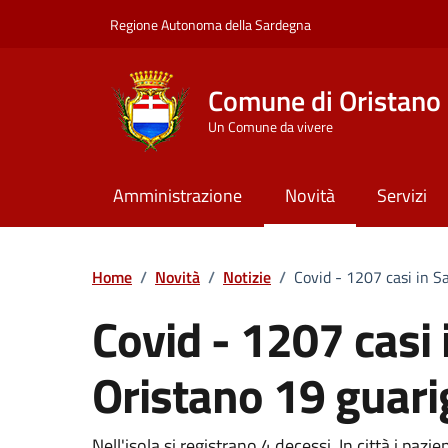
Vai ai contenuti
Vai al Footer
Regione Autonoma della Sardegna
Comune di Oristano
Un Comune da vivere
Amministrazione
Novità
Servizi
Home
/
Novità
/
Notizie
/
Covid - 1207 casi in S
Covid - 1207 casi
Oristano 19 guari
Nell'isola si registrano 4 decessi. In città i pa