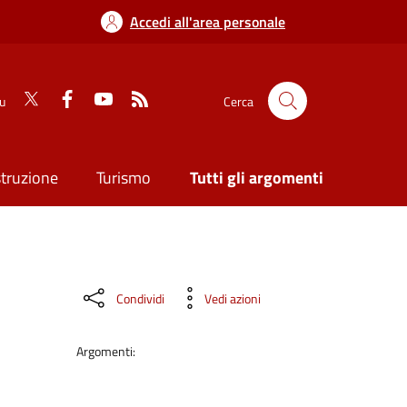
Accedi all'area personale
su
Cerca
struzione
Turismo
Tutti gli argomenti
Condividi
Vedi azioni
Argomenti: