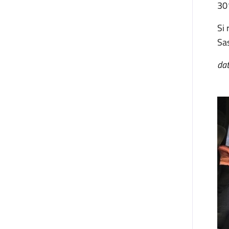
301
Si 
Sas
dat