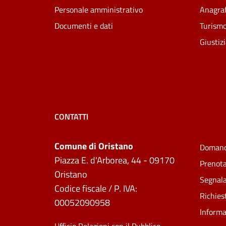
Personale amministrativo
Anagraf
Documenti e dati
Turism
Giustiz
CONTATTI
Comune di Oristano
Domand
Piazza E. d'Arborea, 44 - 09170
Prenot
Oristano
Segnala
Codice fiscale / P. IVA:
Richies
00052090958
Informa
Ufficio Relazioni con il Pubblico