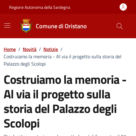
Vai ai contenuti
Vai al Footer
Regione Autonoma della Sardegna
Comune di Oristano
Home
/
Novità
/
Notizie
/
Costruiamo la memoria - Al via il progetto sulla storia del
Palazzo degli Scolopi
Costruiamo la memoria -
Al via il progetto sulla
storia del Palazzo degli
Scolopi