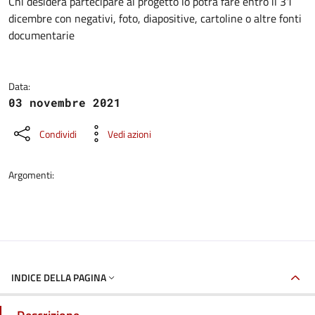
Dettagli della notizia
Chi desidera partecipare al progetto lo potrà fare entro il 31
dicembre con negativi, foto, diapositive, cartoline o altre fonti
documentarie
Data:
03 novembre 2021
Condividi
Vedi azioni
Argomenti:
INDICE DELLA PAGINA