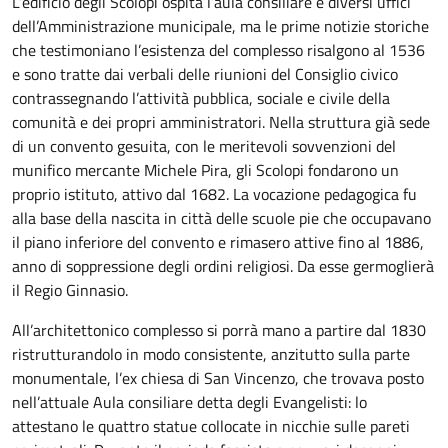
L’edificio degli Scolopi ospita l’aula consiliare e diversi uffici
dell’Amministrazione municipale, ma le prime notizie storiche
che testimoniano l’esistenza del complesso risalgono al 1536
e sono tratte dai verbali delle riunioni del Consiglio civico
contrassegnando l’attività pubblica, sociale e civile della
comunità e dei propri amministratori. Nella struttura già sede
di un convento gesuita, con le meritevoli sovvenzioni del
munifico mercante Michele Pira, gli Scolopi fondarono un
proprio istituto, attivo dal 1682. La vocazione pedagogica fu
alla base della nascita in città delle scuole pie che occupavano
il piano inferiore del convento e rimasero attive fino al 1886,
anno di soppressione degli ordini religiosi. Da esse germoglierà
il Regio Ginnasio.
All’architettonico complesso si porrà mano a partire dal 1830
ristrutturandolo in modo consistente, anzitutto sulla parte
monumentale, l’ex chiesa di San Vincenzo, che trovava posto
nell’attuale Aula consiliare detta degli Evangelisti: lo
attestano le quattro statue collocate in nicchie sulle pareti