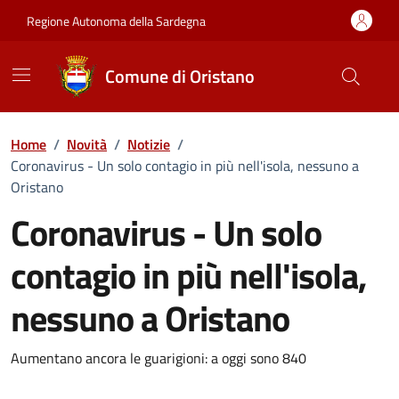
Vai ai contenuti
Vai al Footer
Regione Autonoma della Sardegna
Comune di Oristano
Home
/
Novità
/
Notizie
/
Coronavirus - Un solo contagio in più nell'isola, nessuno a
Oristano
Coronavirus - Un solo
contagio in più nell'isola,
nessuno a Oristano
Dettagli della notizia
Aumentano ancora le guarigioni: a oggi sono 840