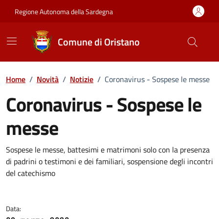
Vai ai contenuti
Vai al Footer
Regione Autonoma della Sardegna
Comune di Oristano
Home
/
Novità
/
Notizie
/
Coronavirus - Sospese le messe
Coronavirus - Sospese le
messe
Dettagli della notizia
Sospese le messe, battesimi e matrimoni solo con la presenza
di padrini o testimoni e dei familiari, sospensione degli incontri
del catechismo
Data: