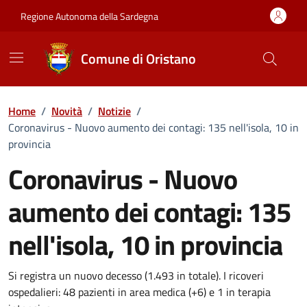
Vai ai contenuti
Vai al Footer
Regione Autonoma della Sardegna
Comune di Oristano
Home
/
Novità
/
Notizie
/
Coronavirus - Nuovo aumento dei contagi: 135 nell'isola, 10 in
provincia
Coronavirus - Nuovo
aumento dei contagi: 135
nell'isola, 10 in provincia
Dettagli della notizia
Si registra un nuovo decesso (1.493 in totale). I ricoveri
ospedalieri: 48 pazienti in area medica (+6) e 1 in terapia