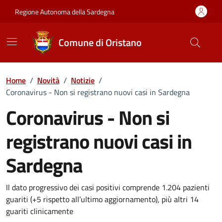
Vai ai contenuti
Vai al Footer
Regione Autonoma della Sardegna
Comune di Oristano
Home
/
Novità
/
Notizie
/
Coronavirus - Non si registrano nuovi casi in Sardegna
Coronavirus - Non si
registrano nuovi casi in
Sardegna
Dettagli della notizia
Il dato progressivo dei casi positivi comprende 1.204 pazienti
guariti (+5 rispetto all’ultimo aggiornamento), più altri 14
guariti clinicamente