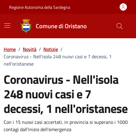
Vai ai contenuti
Vai al Footer
Regione Autonoma della Sardegna
Comune di Oristano
Home
/
Novità
/
Notizie
/
Coronavirus - Nell'isola 248 nuovi casi e 7 decessi, 1
nell'oristanese
Coronavirus - Nell'isola
248 nuovi casi e 7
decessi, 1 nell'oristanese
Dettagli della notizia
Con i 15 nuovi casi accertati, in provincia si superano i 1000
contagi dall'inizio dell'emergenza