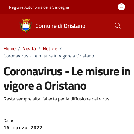
Vai ai contenuti
Vai al Footer
Regione Autonoma della Sardegna
Comune di Oristano
Home
/
Novità
/
Notizie
/
Coronavirus - Le misure in vigore a Oristano
Coronavirus - Le misure in
vigore a Oristano
Dettagli della notizia
Resta sempre alta l'allerta per la diffusione del virus
Data:
16 marzo 2022