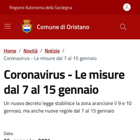
Vai ai contenuti
Vai al Footer
Regione Autonoma della Sardegna
Comune di Oristano
Home
/
Novità
/
Notizie
/
Coronavirus - Le misure dal 7 al 15 gennaio
Coronavirus - Le misure
dal 7 al 15 gennaio
Dettagli della notizia
Un nuovo decreto legge stabilisce la zona arancione il 9 e 10
gennaio, ma anche nuove regole dal 7 al 15 gennaio
Data: