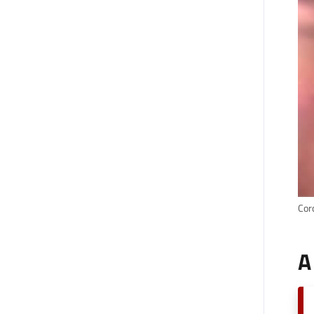
Coro
A