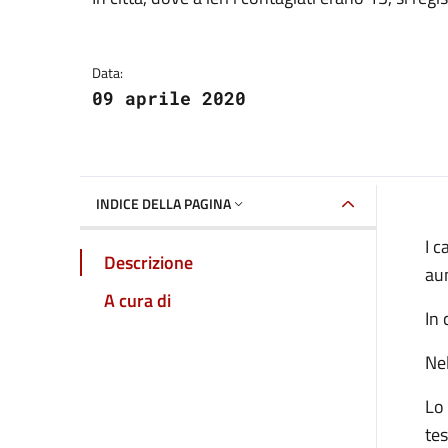
Dettagli della notizia
Data:
09 aprile 2020
INDICE DELLA PAGINA
I c
Descrizione
aum
A cura di
In 
Nel
Lo 
tes