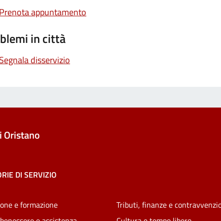
Prenota appuntamento
blemi in città
Segnala disservizio
 Oristano
RIE DI SERVIZIO
one e formazione
Tributi, finanze e contravvenzi
 benessere e assistenza
Cultura e tempo libero