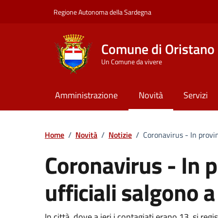
Vai ai contenuti
Vai al Footer
Regione Autonoma della Sardegna
Comune di Oristano
Un Comune da vivere
Amministrazione
Novità
Servizi
Home
/
Novità
/
Notizie
/
Coronavirus - In provinc
Coronavirus - In p
ufficiali salgono a
In città, dove a ieri i contagiati erano 13, si reg