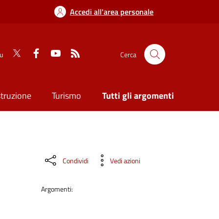
Accedi all'area personale
su
Cerca
struzione
Turismo
Tutti gli argomenti
Condividi
Vedi azioni
Argomenti: