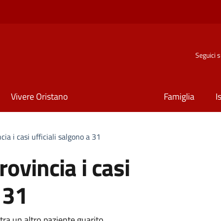
Seguici 
Vivere Oristano
Famiglia
I
ia i casi ufficiali salgono a 31
rovincia i casi
 31
istra un altro paziente guarito