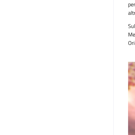
per
alt
Sul
Met
Ori