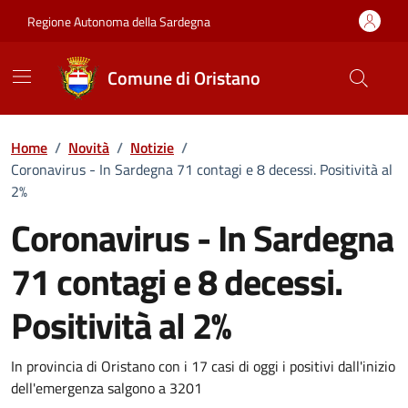
Vai ai contenuti
Vai al Footer
Regione Autonoma della Sardegna
Comune di Oristano
Home
/
Novità
/
Notizie
/
Coronavirus - In Sardegna 71 contagi e 8 decessi. Positività al
2%
Coronavirus - In Sardegna
71 contagi e 8 decessi.
Positività al 2%
Dettagli della notizia
In provincia di Oristano con i 17 casi di oggi i positivi dall'inizio
dell'emergenza salgono a 3201