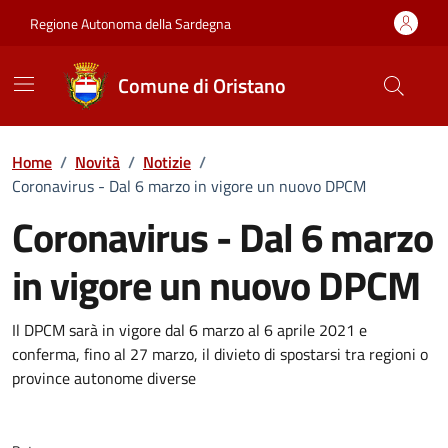
Vai ai contenuti
Vai al Footer
Regione Autonoma della Sardegna
Comune di Oristano
Home
/
Novità
/
Notizie
/
Coronavirus - Dal 6 marzo in vigore un nuovo DPCM
Coronavirus - Dal 6 marzo
in vigore un nuovo DPCM
Dettagli della notizia
Il DPCM sarà in vigore dal 6 marzo al 6 aprile 2021 e
conferma, fino al 27 marzo, il divieto di spostarsi tra regioni o
province autonome diverse