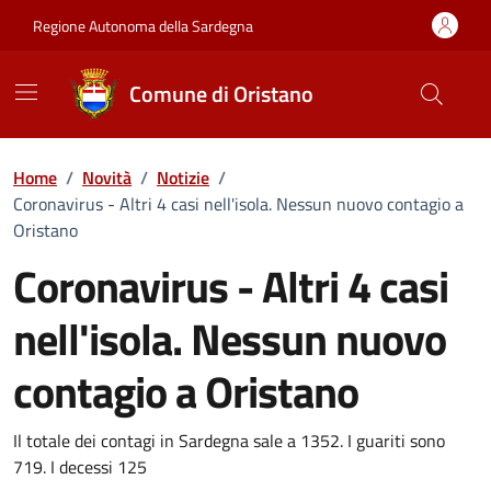
Vai ai contenuti
Vai al Footer
Regione Autonoma della Sardegna
Comune di Oristano
Home
/
Novità
/
Notizie
/
Coronavirus - Altri 4 casi nell'isola. Nessun nuovo contagio a
Oristano
Coronavirus - Altri 4 casi
nell'isola. Nessun nuovo
contagio a Oristano
Dettagli della notizia
Il totale dei contagi in Sardegna sale a 1352. I guariti sono
719. I decessi 125