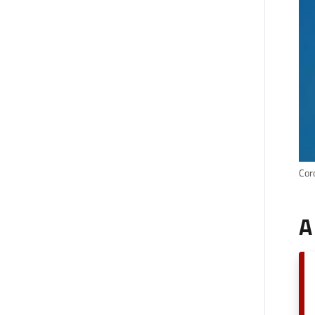
Coro
A