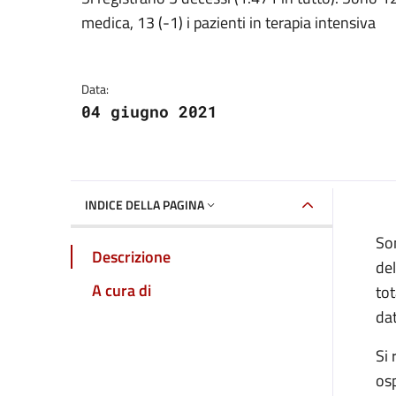
Dettagli della notizia
medica, 13 (-1) i pazienti in terapia intensiva
Data:
04 giugno 2021
INDICE DELLA PAGINA
Son
Descrizione
del
A cura di
tot
da
Si 
osp