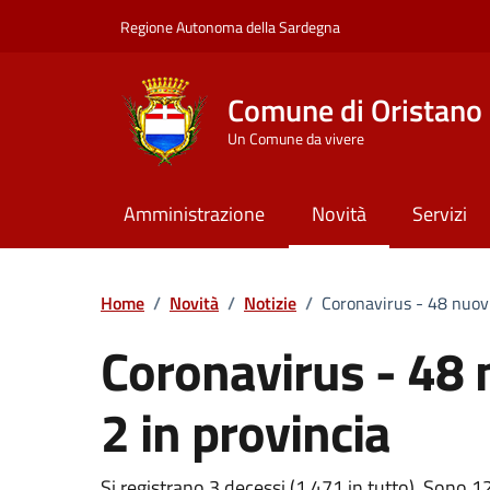
Vai ai contenuti
Vai al Footer
Regione Autonoma della Sardegna
Comune di Oristano
Un Comune da vivere
Amministrazione
Novità
Servizi
Home
/
Novità
/
Notizie
/
Coronavirus - 48 nuovi 
Coronavirus - 48 n
2 in provincia
Si registrano 3 decessi (1.471 in tutto). Sono 1