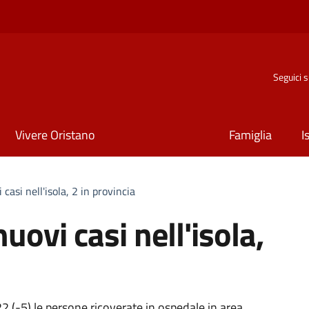
Seguici 
Vivere Oristano
Famiglia
I
casi nell'isola, 2 in provincia
uovi casi nell'isola,
22 (-5) le persone ricoverate in ospedale in area