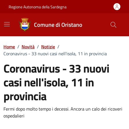
Vai ai contenuti
Vai al Footer
Regione Autonoma della Sardegna
Comune di Oristano
Home
/
Novità
/
Notizie
/
Coronavirus - 33 nuovi casi nell'isola, 11 in provincia
Coronavirus - 33 nuovi
casi nell'isola, 11 in
provincia
Dettagli della notizia
Fermi dopo molto tempo i decessi. Ancora un calo dei ricoveri
ospedalieri